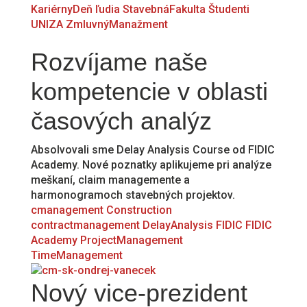
KariérnyDeň
ľudia
StavebnáFakulta
Študenti
UNIZA
ZmluvnýManažment
Rozvíjame naše
kompetencie v oblasti
časových analýz
Absolvovali sme Delay Analysis Course od FIDIC
Academy. Nové poznatky aplikujeme pri analýze
meškaní, claim managemente a
harmonogramoch stavebných projektov.
cmanagement
Construction
contractmanagement
DelayAnalysis
FIDIC
FIDIC
Academy
ProjectManagement
TimeManagement
Nový vice-prezident