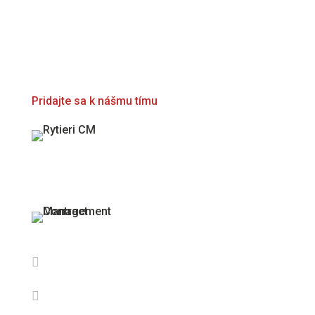
zodpovednosti
každého z nás.
Pridajte sa k nášmu tímu

info@cmanagement.sk

+421 910 664 927