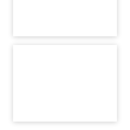
zavádzame do firiem či stavebných
projektov softvérové riešenia
PROCONOM.
Zistiť viac
Brožúra
Všetky služby a informácie o našej
činnosti nájdete v
brožúre
.
Zistiť viac