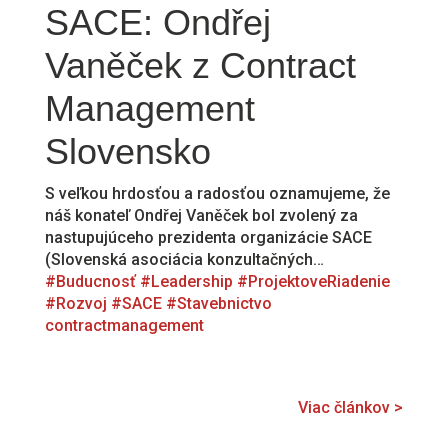
SACE: Ondřej
Vaněček z Contract
Management
Slovensko
S veľkou hrdosťou a radosťou oznamujeme, že
náš konateľ Ondřej Vaněček bol zvolený za
nastupujúceho prezidenta organizácie SACE
(Slovenská asociácia konzultačných…
#Buducnosť
#Leadership
#ProjektoveRiadenie
#Rozvoj
#SACE
#Stavebnictvo
contractmanagement
Viac článkov >