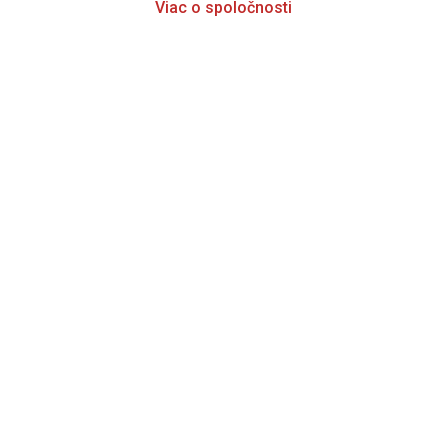
Viac o spoločnosti
Tvoríme spoločnosť
stojacu na