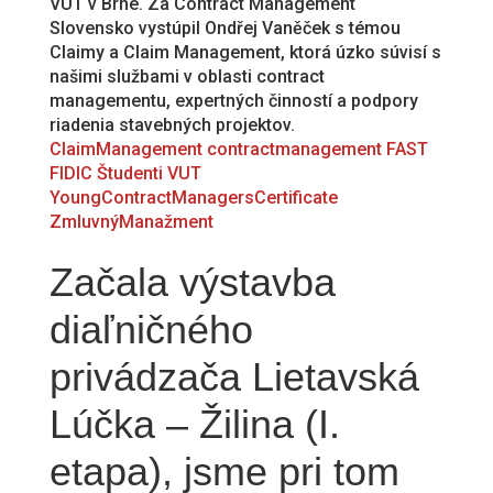
VUT v Brne. Za Contract Management
Slovensko vystúpil Ondřej Vaněček s témou
Claimy a Claim Management, ktorá úzko súvisí s
našimi službami v oblasti contract
managementu, expertných činností a podpory
riadenia stavebných projektov.
ClaimManagement
contractmanagement
FAST
FIDIC
Študenti
VUT
YoungContractManagersCertificate
ZmluvnýManažment
Začala výstavba
diaľničného
privádzača Lietavská
Lúčka – Žilina (I.
etapa), jsme pri tom