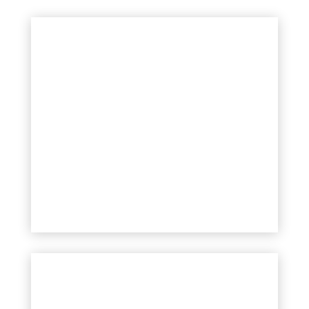
Contract management
Dohliadame na plnenie uzavretých
zmlúv a zastrešujeme komunikáciu
a koordináciu medzi zmluvnými
stranami.
Zistiť viac