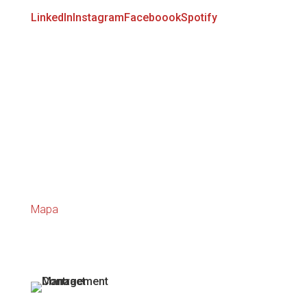
LinkedIn
Instagram
Faceboook
Spotify
Firemné údaje
IČ: 52025667
DIČ: 2120873029
IČ DPH: SK2120873029 §4
Contract management SK, s.r.o.
Galvaniho 16615/15B
821 04 Bratislava - Ružinov
Mapa
Liftrock projekty