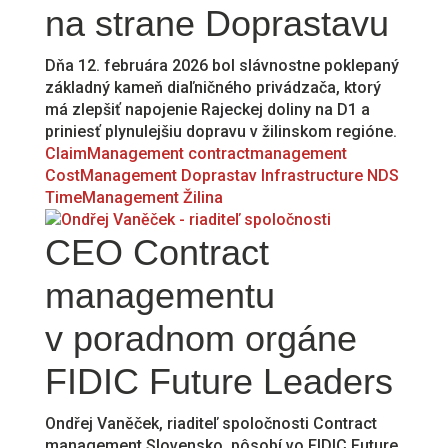
na strane Doprastavu
Dňa 12. februára 2026 bol slávnostne poklepaný
základný kameň diaľničného privádzača, ktorý
má zlepšiť napojenie Rajeckej doliny na D1 a
priniesť plynulejšiu dopravu v žilinskom regióne.
ClaimManagement
contractmanagement
CostManagement
Doprastav
Infrastructure
NDS
TimeManagement
Žilina
CEO Contract
managementu
v poradnom orgáne
FIDIC Future Leaders
Ondřej Vaněček, riaditeľ spoločnosti Contract
management Slovensko, pôsobí vo FIDIC Future