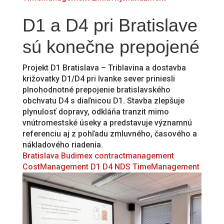
D1 a D4 pri Bratislave
sú konečne prepojené
Projekt D1 Bratislava – Triblavina a dostavba
križovatky D1/D4 pri Ivanke sever priniesli
plnohodnotné prepojenie bratislavského
obchvatu D4 s diaľnicou D1. Stavba zlepšuje
plynulosť dopravy, odkláňa tranzit mimo
vnútromestské úseky a predstavuje významnú
referenciu aj z pohľadu zmluvného, časového a
nákladového riadenia.
Bratislava
Budimex
contractmanagement
CostManagement
D1
D4
NDS
TimeManagement