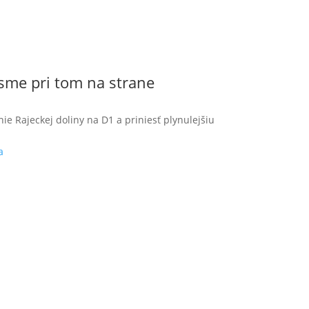
 jsme pri tom na strane
e Rajeckej doliny na D1 a priniesť plynulejšiu
a
Člen skupiny Liftrock