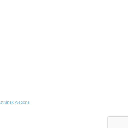
BECAUSE
WE ROCK
stránek
Webona