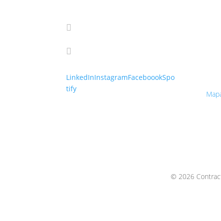
IČ: 
DIČ:

info@cmanagement.sk
IČ D

+421 910 664 927
Cont
Galv
821 
LinkedIn
Instagram
Faceboook
Spo
tify
Map
© 2026 Contract