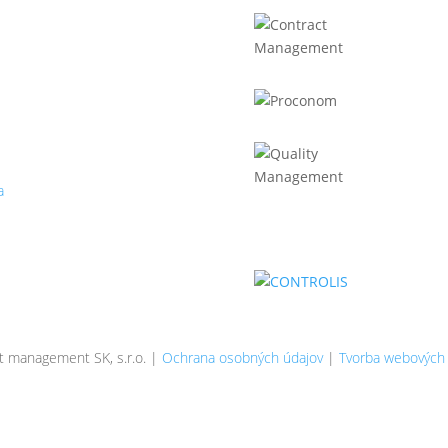
52025667
 2120873029
PH: SK2120873029 §4
ract management SK, s.r.o.
aniho 16615/15B
04 Bratislava - Ružinov
a
 management SK, s.r.o. |
Ochrana osobných údajov
|
Tvorba webových 