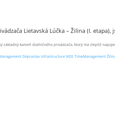
vádzača Lietavská Lúčka – Žilina (I. etapa),
ý základný kameň diaľničného privádzača, ktorý má zlepšiť napojeni
Management
Doprastav
Infrastructure
NDS
TimeManagement
Žilin
remné údaje
Liftrock projekty