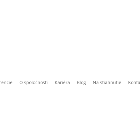
rencie
O spoločnosti
Kariéra
Blog
Na stiahnutie
Konta