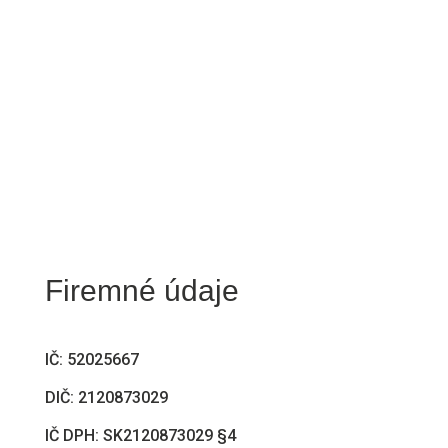
Sme tu pre vás každý pracovný deň od 9
do 16 hod.
Firemné údaje
IČ: 52025667
DIČ: 2120873029
IČ DPH: SK2120873029 §4