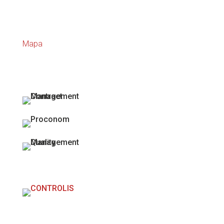
Contract management SK, s.r.o.
Galvaniho 16615/15B
821 04 Bratislava - Ružinov
Mapa
Liftrock projekty
Člen skupiny Liftrock