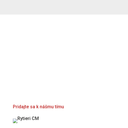
Tvoríme spoločnosť
stojacu na
zodpovednosti
každého z nás.
Pridajte sa k nášmu tímu