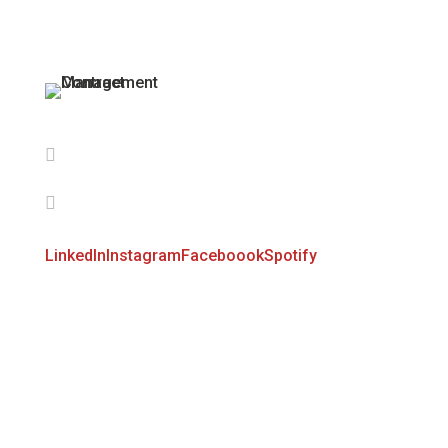

info@cmanagement.sk

+421 910 664 927
LinkedIn
Instagram
Faceboook
Spotify
Firemné údaje
IČ: 52025667
DIČ: 2120873029
IČ DPH: SK2120873029 §4