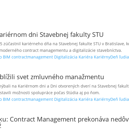
riérnom dni Stavebnej fakulty STU
zúčastnil kariérneho dňa na Stavebnej fakulte STU v Bratislave, 
i moderného contract managementu a digitalizácie stavebníctva.
o
BIM
contractmanagement
Digitalizácia
Kariéra
KariérnyDeň
ľudi
blížili svet zmluvného manažmentu
ýbali na Kariérnom dni a Dni otvorených dverí na Stavebnej fakulte 
tavili možnosti spolupráce počas štúdia aj po ňom.
o
BIM
contractmanagement
Digitalizácia
Kariéra
KariérnyDeň
ľudi
sku: Contract Management prekonáva nedôve
ž