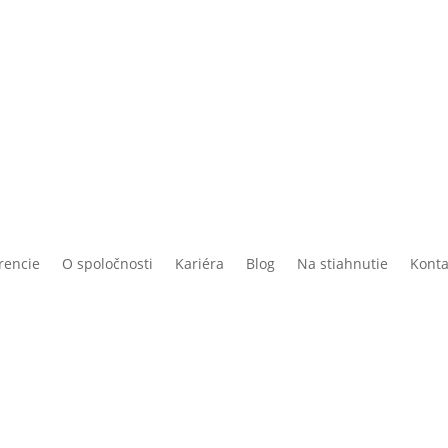
rencie
O spoločnosti
Kariéra
Blog
Na stiahnutie
Konta