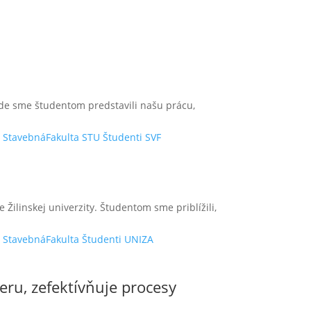
kde sme študentom predstavili našu prácu,
a
StavebnáFakulta
STU
Študenti
SVF
Žilinskej univerzity. Študentom sme priblížili,
a
StavebnáFakulta
Študenti
UNIZA
ru, zefektívňuje procesy