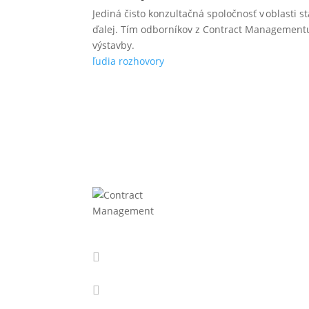
Jediná čisto konzultačná spoločnosť v oblasti 
ďalej. Tím odborníkov z Contract Managementu 
výstavby.
ľudia
rozhovory
Fi
IČ: 
DIČ:

info@cmanagement.sk
IČ D

+421 910 664 927
Cont
Galv