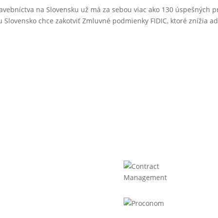
stavebníctva na Slovensku už má za sebou viac ako 130 úspešných p
Slovensko chce zakotviť Zmluvné podmienky FIDIC, ktoré znížia adm
remné údaje
Liftrock projekty
52025667
 2120873029
PH: SK2120873029 §4
ract management SK, s.r.o.
aniho 16615/15B