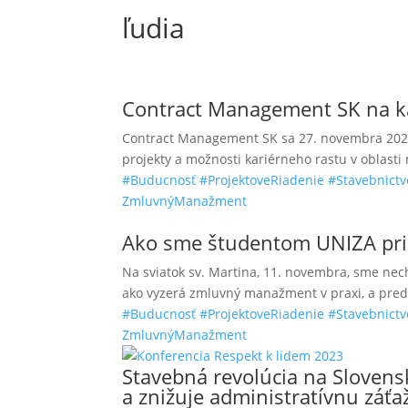
ľudia
Contract Management SK na ka
Contract Management SK sa 27. novembra 2025 
projekty a možnosti kariérneho rastu v oblast
#Buducnosť
#ProjektoveRiadenie
#Stavebnictv
ZmluvnýManažment
Ako sme študentom UNIZA pri
Na sviatok sv. Martina, 11. novembra, sme nech
ako vyzerá zmluvný manažment v praxi, a preds
#Buducnosť
#ProjektoveRiadenie
#Stavebnictv
ZmluvnýManažment
Stavebná revolúcia na Sloven
a znižuje administratívnu záťa