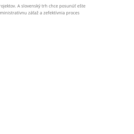
rojektov. A slovenský trh chce posunúť ešte
inistratívnu záťaž a zefektívnia proces
Člen skupiny Liftrock
BECAUSE
WE ROCK