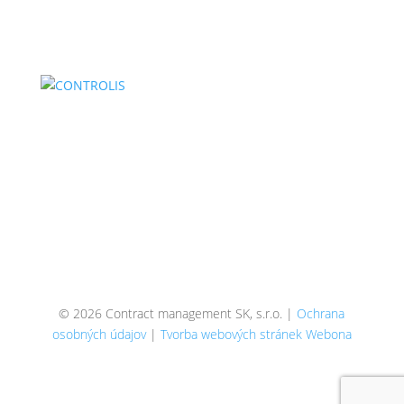
Člen skupiny Liftrock
BECAUSE
WE ROCK
© 2026 Contract management SK, s.r.o. |
Ochrana
osobných údajov
|
Tvorba webových stránek
Webona