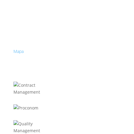
IČ: 52025667
DIČ: 2120873029
IČ DPH: SK2120873029 §4
Contract management SK, s.r.o.
Galvaniho 16615/15B
821 04 Bratislava - Ružinov
Mapa
Liftrock projekty