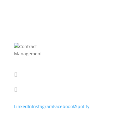

info@cmanagement.sk

+421 910 664 927
LinkedIn
Instagram
Faceboook
Spotify
Firemné údaje