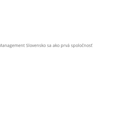
 Management Slovensko sa ako prvá spoločnosť
Člen skupiny Liftrock
BECAUSE