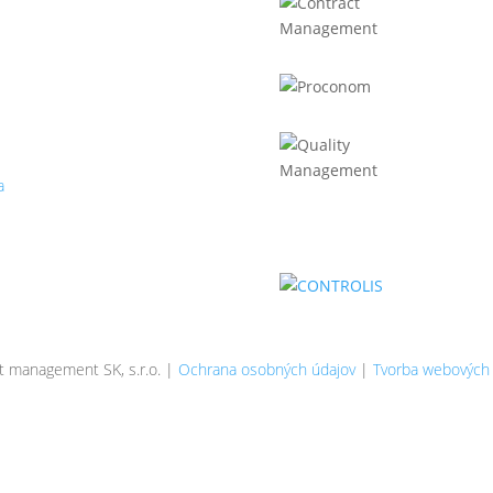
52025667
 2120873029
PH: SK2120873029 §4
ract management SK, s.r.o.
aniho 16615/15B
04 Bratislava - Ružinov
a
 management SK, s.r.o. |
Ochrana osobných údajov
|
Tvorba webových 