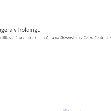
agera v holdingu
tifikovaného contract manažera na Slovensku a v Česku Contract
remné údaje
Liftrock projekty