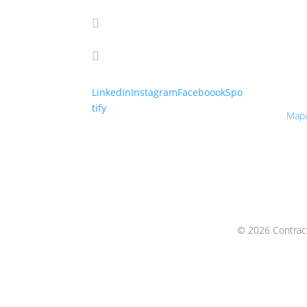
IČ: 
DIČ:

info@cmanagement.sk
IČ D

+421 910 664 927
Cont
Galv
821 
LinkedIn
Instagram
Faceboook
Spo
tify
Map
© 2026 Contract