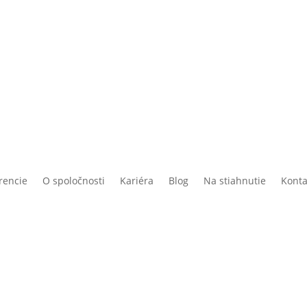
rencie
O spoločnosti
Kariéra
Blog
Na stiahnutie
Konta