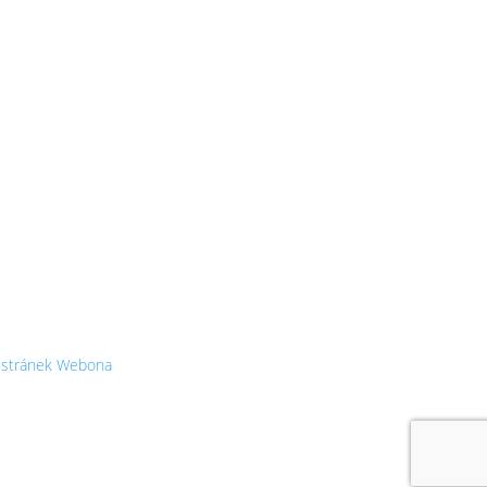
WE ROCK
stránek
Webona