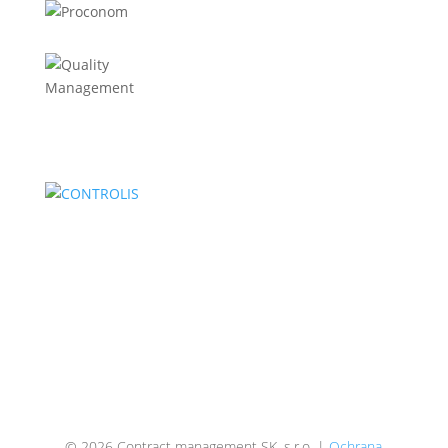
Člen skupiny Liftrock
BECAUSE
WE ROCK
© 2026 Contract management SK, s.r.o. |
Ochrana