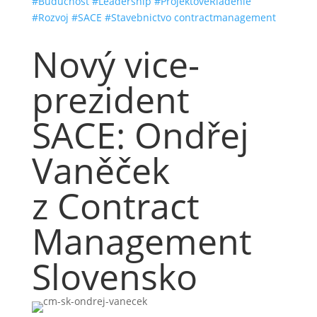
#Buducnosť
#Leadership
#ProjektoveRiadenie
#Rozvoj
#SACE
#Stavebnictvo
contractmanagement
Nový vice-
prezident
SACE: Ondřej
Vaněček
z Contract
Management
Slovensko