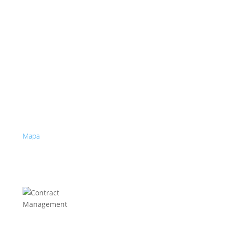
Firemné údaje
IČ: 52025667
DIČ: 2120873029
IČ DPH: SK2120873029 §4
Contract management SK, s.r.o.
Galvaniho 16615/15B
821 04 Bratislava - Ružinov
Mapa
Liftrock projekty