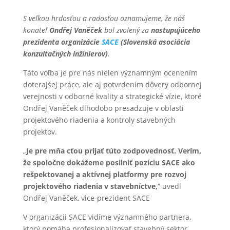
S veľkou hrdosťou a radosťou oznamujeme, že náš
konateľ
Ondřej Vaněček
bol zvolený za
nastupujúceho
prezidenta organizácie
SACE
(
Slovenská asociácia
konzultačných inžinierov
)
.
Táto voľba je pre nás nielen významným ocenením
doterajšej práce, ale aj potvrdením dôvery odbornej
verejnosti v odborné kvality a strategické vízie, ktoré
Ondřej Vaněček dlhodobo presadzuje v oblasti
projektového riadenia a kontroly stavebných
projektov.
„
Je pre mňa cťou prijať túto zodpovednosť. Verím,
že spoločne dokážeme posilniť pozíciu SACE ako
rešpektovanej a aktívnej platformy pre rozvoj
projektového riadenia v stavebníctve,
“ uvedl
Ondřej Vaněček, vice-prezident SACE
V organizácii SACE vidíme významného partnera,
ktorý pomáha profesionalizovať stavebný sektor,