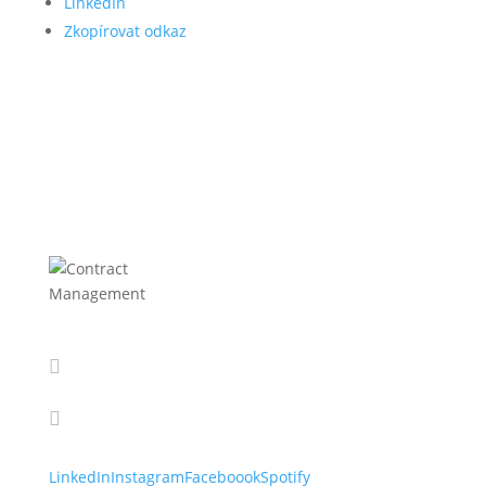
LinkedIn
Zkopírovat odkaz

info@cmanagement.sk

+421 910 664 927
LinkedIn
Instagram
Faceboook
Spotify